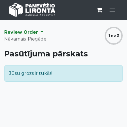
Review Order
1 no 3
Nākamais: Piegāde
Pasūtījuma pārskats
Jūsu grozs ir tukšs!