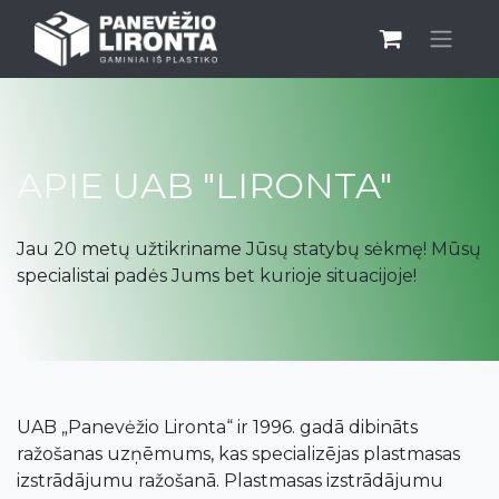
APIE UAB "LIRONTA"
Jau 20 metų užtikriname Jūsų statybų sėkmę! Mūsų
specialistai padės Jums bet kurioje situacijoje!
UAB „Panevėžio Lironta“ ir 1996. gadā dibināts
ražošanas uzņēmums, kas specializējas plastmasas
izstrādājumu ražošanā. Plastmasas izstrādājumu