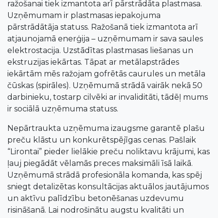
ražošanai tiek izmantota arī pārstrādāta plastmasa.
Uzņēmumam ir plastmasas iepakojuma
pārstrādātāja statuss. Ražošanā tiek izmantota arī
atjaunojamā enerģija – uzņēmumam ir sava saules
elektrostacija. Uzstādītas plastmasas liešanas un
ekstruzijas iekārtas. Tāpat ar metālapstrādes
iekārtām mēs ražojam gofrētās caurules un metāla
čūskas (spirāles). Uzņēmumā strādā vairāk nekā 50
darbinieku, tostarp cilvēki ar invaliditāti, tādēļ mums
ir sociālā uzņēmuma statuss.
Nepārtraukta uzņēmuma izaugsme garantē plašu
preču klāstu un konkurētspējīgas cenas. Pašlaik
“Lirontai” pieder lielākie preču noliktavu krājumi, kas
ļauj piegādāt vēlamās preces maksimāli īsā laikā.
Uzņēmumā strādā profesionāla komanda, kas spēj
sniegt detalizētas konsultācijas aktuālos jautājumos
un aktīvu palīdzību betonēšanas uzdevumu
risināšanā. Lai nodrošinātu augstu kvalitāti un